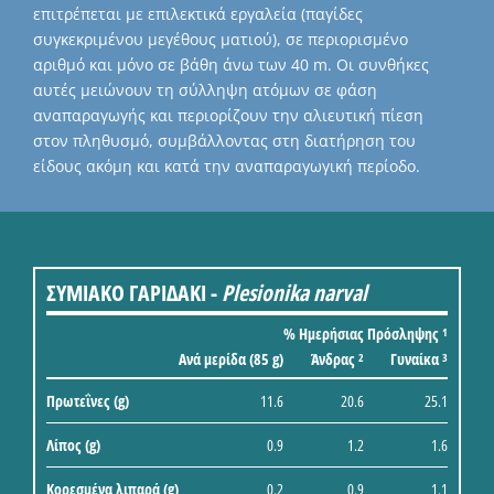
επιτρέπεται με επιλεκτικά εργαλεία (παγίδες
συγκεκριμένου μεγέθους ματιού), σε περιορισμένο
αριθμό και μόνο σε βάθη άνω των 40 m. Οι συνθήκες
αυτές μειώνουν τη σύλληψη ατόμων σε φάση
αναπαραγωγής και περιορίζουν την αλιευτική πίεση
στον πληθυσμό, συμβάλλοντας στη διατήρηση του
είδους ακόμη και κατά την αναπαραγωγική περίοδο.
ΣΥΜΙΑΚΟ ΓΑΡΙΔΑΚΙ -
Plesionika narval
% Ημερήσιας Πρόσληψης
1
Ανά μερίδα (85 g)
Άνδρας
Γυναίκα
2
3
Πρωτεΐνες (g)
11.6
20.6
25.1
Λίπος (g)
0.9
1.2
1.6
Κορεσμένα λιπαρά (g)
0.2
0.9
1.1