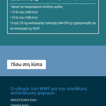
Αφορά την αναγραφόμενη ποσότητα μερίδας
1
19-50 ετών (2400 Kcal)
2
19-50 ετών (1800 Kcal)
3
Η τιμή 250 mg συνδυασμένης πρόσληψη DHA+EPA έχει χρησιμοποιηθεί για
4
τον υπολογισμό της %ΣΗΠ
Πίσω στη λίστα
Ο οδηγός του WWF για την υπεύθυνη
κατανάλωση ψαρικών
ΜΕΣΟΓΕΙΑΚΑ ΕΙΔΗ
ΞΕΝΙΚΑ ΕΙΔΗ