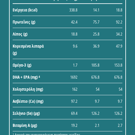
Ενέργεια (kcal)
338.8
14.1
18.8
Πρωτεΐνες (g)
42.4
75.7
92.2
Λίπος (g)
18.8
25.8
34.2
Κορεσμένα λιπαρά
9.6
36.9
47.9
(g)
Ωμέγα-3 (g)
1.7
105.8
153.8
DHA + EPA (mg)
1692
676.8
676.8
4
Χοληστερόλη (mg)
162
54
54
Ασβέστιο (Ca) (mg)
97.2
9.7
9.7
Σελήνιο (Se) (μg)
69.4
126.2
126.2
Βιταμίνη A (μg)
19.2
2.1
2.7
Αφορά την αναγραφόμενη ποσότητα μερίδας
1