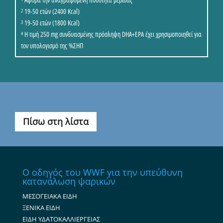
19-50 ετών (2400 Kcal)
2
19-50 ετών (1800 Kcal)
3
Η τιμή 250 mg συνδυασμένης πρόσληψη DHA+EPA έχει χρησιμοποιηθεί για
4
τον υπολογισμό της %ΣΗΠ
Πίσω στη λίστα
Ο οδηγός του WWF για την υπεύθυνη
κατανάλωση ψαρικών
ΜΕΣΟΓΕΙΑΚΑ ΕΙΔΗ
ΞΕΝΙΚΑ ΕΙΔΗ
ΕΙΔΗ ΥΔΑΤΟΚΑΛΛΙΕΡΓΕΙΑΣ