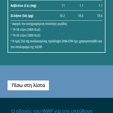
Ασβέστιο (Ca) (mg)
11
1.1
1.1
Σελήνιο (Se) (μg)
10.2
18.6
18.6
Αφορά την αναγραφόμενη ποσότητα μερίδας
1
19-50 ετών (2400 Kcal)
2
19-50 ετών (1800 Kcal)
3
Η τιμή 250 mg συνδυασμένης πρόσληψη DHA+EPA έχει χρησιμοποιηθεί για
4
τον υπολογισμό της %ΣΗΠ
Πίσω στη λίστα
Ο οδηγός του WWF για την υπεύθυνη