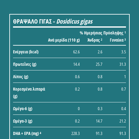
ΘΡΑΨΑΛΟ ΓΙΓΑΣ -
Dosidicus gigas
% Ημερήσιας Πρόσληψης
1
Ανά μερίδα (110 g)
Άνδρας
Γυναίκα
2
3
Ενέργεια (kcal)
62.6
2.6
3.5
Πρωτεΐνες (g)
14.4
25.7
31.3
Λίπος (g)
0.6
0.8
1
Κορεσμένα λιπαρά
0.2
0.8
0.7
(g)
Ωμέγα-6 (g)
0
0.3
0.4
Ωμέγα-3 (g)
0.2
14.7
21.2
DHA + EPA (mg)
228.3
91.3
91.3
4