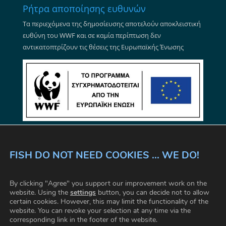
Ρήτρα αποποίησης ευθυνών
Τα περιεχόμενα της δημοσίευσης αποτελούν αποκλειστική
ευθύνη του WWF και σε καμία περίπτωση δεν
αντικατοπτρίζουν τις θέσεις της Ευρωπαϊκής Ένωσης
FISH DO NOT NEED COOKIES ... WE DO!
ΟΡΟΙ ΚΑΙ ΠΡΟΫΠΟΘΕΣΕΙΣ ΧΡΗΣΗΣ
By clicking "Agree" you support our improvement work on the
ΕΠΙΚΟΙΝΩΝΙΑ
ΣΥΧΝΕΣ ΕΡΩΤΗΣΕΙΣ
website. Using the
settings
button, you can decide not to allow
certain cookies. However, this may limit the functionality of the
ΡΥΘΜΙΣΕΙΣ COOKIE
website. You can revoke your selection at any time via the
corresponding link in the footer of the website.