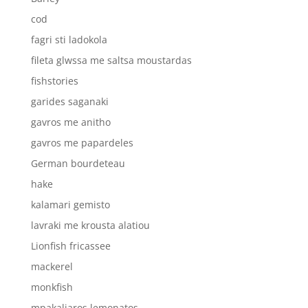
cod
fagri sti ladokola
fileta glwssa me saltsa moustardas
fishstories
garides saganaki
gavros me anitho
gavros me papardeles
German bourdeteau
hake
kalamari gemisto
lavraki me krousta alatiou
Lionfish fricassee
mackerel
monkfish
mpakaliaros lemonatos