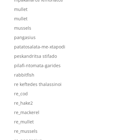
mullet
mullet
mussels
pangasius
patatosalata-me-xtapodi
peskandritsa stifado
pilafi-ntomata-garides
rabbitfish
re keftedes thalassinoi
re_cod
re_hake2
re_mackerel
re_mullet
re_mussels